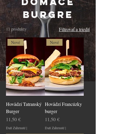
Domáce
burgre
11 produkty
Filtrovať a triediť
Nové
Nové
Hovädzí Tatranský
Hovädzí Francúzky
Burger
burger
Cena
Cena
11,50 €
11,50 €
Daň Zahrnuté
|
Daň Zahrnuté
|