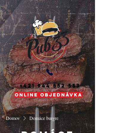
+421 944 552 553
ONLINE OBJEDNÁVKA
Domov
Domáce burgre