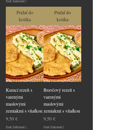
Daň Zahrnuté
|
Pridať do
Pridať do
košíka
košíka
Kurací rezeň s
Bravčový rezeň s
varenými
varenými
maslovými
maslovými
zemiakmi s vňaťkou
zemiakmi s vňaťkou
Cena
Cena
9,50 €
9,50 €
Daň Zahrnuté
|
Daň Zahrnuté
|