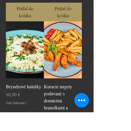
Pridať do
Pridať do
košíka
košíka
Bryndzové halušky
Kuracie nugety
podávané s
Cena
10,50 €
domácimi
Daň Zahrnuté
|
hranolkami a
kečupom
Cena
10,50 €
Daň Zahrnuté
|