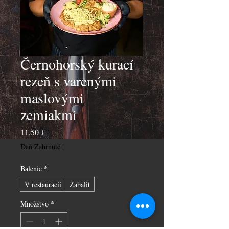
Černohorský kurací
rezeň s varenými
maslovými
zemiakmi
Price
11,50 €
Daň Zahrnuté
|
Balenie
*
V restauracii
Zabalit
Množstvo
*