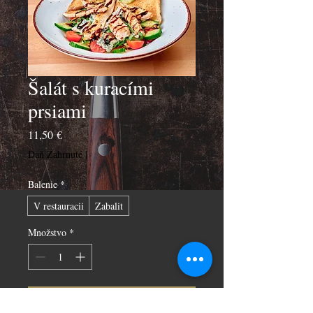
Šalát s kuracími
prsiami
Price
11,50 €
Daň Zahrnuté
|
Balenie
*
V restauracii
Zabalit
Množstvo
*
Pridať do košíka