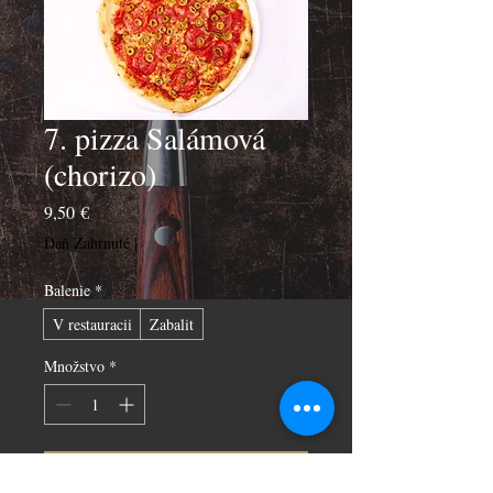
7. pizza Salámová
(chorizo)
Price
9,50 €
Daň Zahrnuté
|
Balenie
*
V restauracii
Zabalit
Množstvo
*
Pridať do košíka