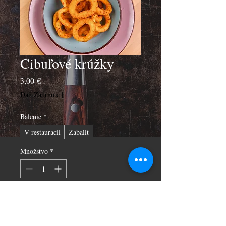
Cibuľové krúžky
Price
3,00 €
Daň Zahrnuté
|
Balenie
*
V restauracii
Zabalit
Množstvo
*
Pridať do košíka