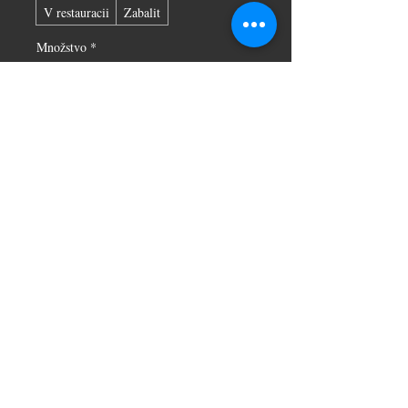
V restauracii
Zabalit
Množstvo
*
Pridať do košíka
Kúpiť
150g mleté kuracie prsia, maslová žemľa, 
kečup, chedar, ľadový šalát (270g)
© 2026 by
Bročko&Polednikovi