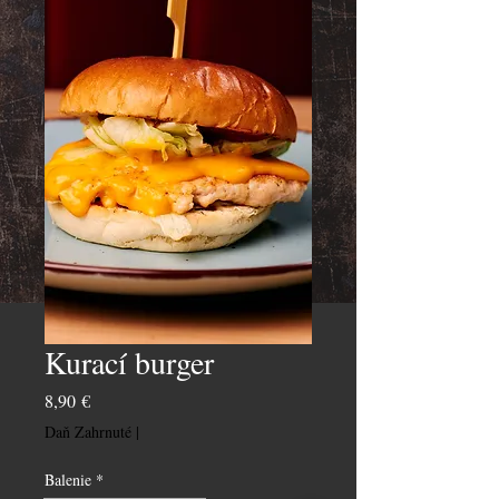
Kurací burger
Price
8,90 €
Daň Zahrnuté
|
Balenie
*