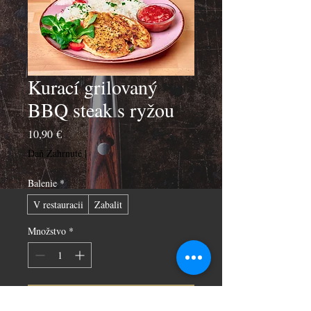
Kurací grilovaný
BBQ steak s ryžou
Price
10,90 €
Daň Zahrnuté
|
Balenie
*
V restauracii
Zabalit
Množstvo
*
Pridať do košíka