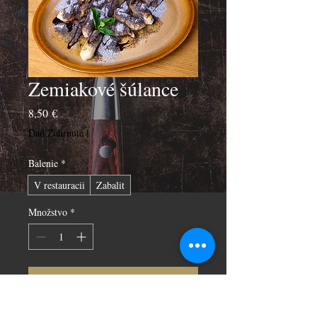
Zemiakové šúlance
Price
8,50 €
Daň Zahrnuté
|
Balenie
*
V restauracii
Zabalit
Množstvo
*
Pridať do košíka