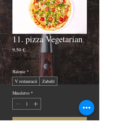
11. pizza Vegetarian
Price
9,50 €
Daň Zahrnuté
|
Balenie
*
V restauracii
Zabalit
Množstvo
*
Pridať do košíka