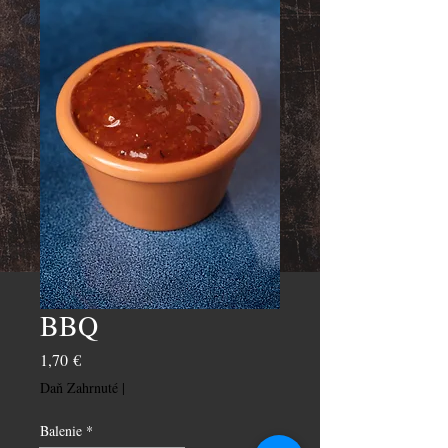
BBQ
Price
1,70 €
Daň Zahrnuté
|
Balenie
*