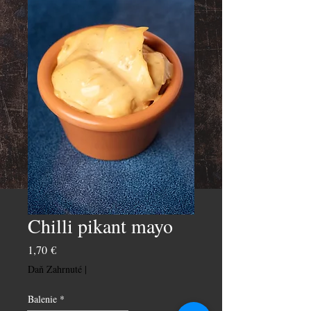
Chilli pikant mayo
Price
1,70 €
Daň Zahrnuté
|
Balenie
*