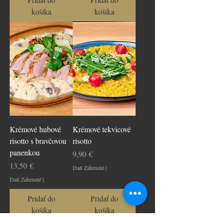
košíka
košíka
Krémové hubové
Krémové tekvicové
risotto s bravčovou
risotto
panenkou
Cena
9,90 €
Cena
13,50 €
Daň Zahrnuté
|
Daň Zahrnuté
|
Pridať do
Pridať do
košíka
košíka