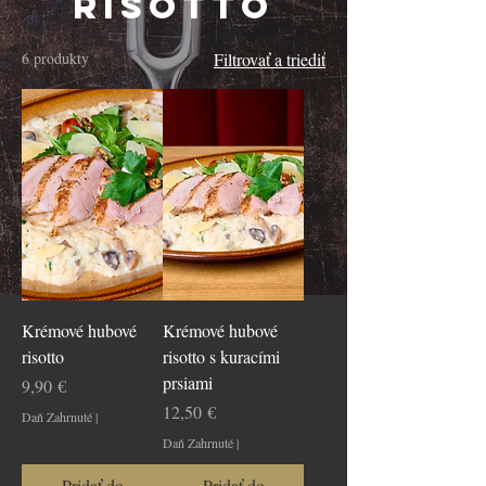
Risotto
6 produkty
Filtrovať a triediť
Krémové hubové
Krémové hubové
risotto
risotto s kuracími
prsiami
Cena
9,90 €
Cena
12,50 €
Daň Zahrnuté
|
Daň Zahrnuté
|
Pridať do
Pridať do